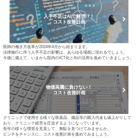
人手不足はAIで解消!?！
コスト改善計画
医師の働き方改革が2024年4月から始まります。
法律施行に伴う人手不足の影響は、あらゆる場面に現れるでしょう。
今後に備えて、いまから院内のICT化とAIの活用を進めていきましょう。
物価高騰に負けない！
コスト改善計画
クリニックで使用する様々な医薬品、備品等の購入代金も値上がりして
おり、クリニック経営を圧迫するようになっています。
長年の様々な慣習を見直して、無駄を見つけてみませんか。
ピンチをチャンスに、コスト改善計画を進めてみましょう。