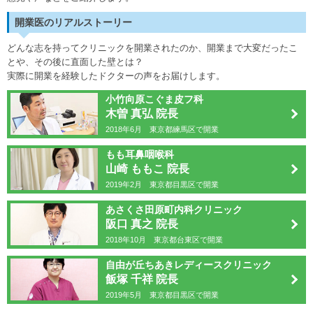
開業医のリアルストーリー
どんな志を持ってクリニックを開業されたのか、開業まで大変だったこ
とや、その後に直面した壁とは？
実際に開業を経験したドクターの声をお届けします。
小竹向原こぐま皮フ科
木曽 真弘 院長
2018年6月 東京都練馬区で開業
もも耳鼻咽喉科
山崎 ももこ 院長
2019年2月 東京都目黒区で開業
あさくさ田原町内科クリニック
阪口 真之 院長
2018年10月 東京都台東区で開業
自由が丘ちあきレディースクリニック
飯塚 千祥 院長
2019年5月 東京都目黒区で開業