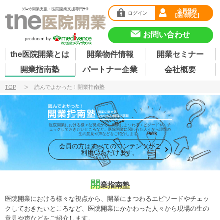
ｸﾘﾆｯｸ開業支援・医院開業支援専門ｻｲﾄ
会員登録
ログイン
【医師限定】
お問い合わせ
the医院開業とは
開業物件情報
開業セミナー
開業指南塾
パートナー企業
会社概要
TOP
読んでよかった！開業指南塾
医院開業における様々な視点から、開業にまつわるエピソードや、チ
ェックしておきたいところなど。医院開業に関わった人々から現場の
生の意見や声などをご紹介します。
会員の方はすべてのコンテンツがご
利用いただけます。
開
業指南塾
医院開業における様々な視点から、開業にまつわるエピソードやチェッ
クしておきたいところなど、医院開業にかかわった人々から現場の生の
意見や声などをご紹介します。