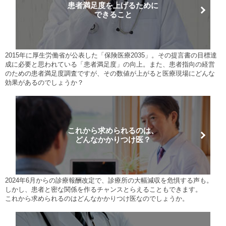
患者満足度を上げるために
できること
2015年に厚生労働省が公表した「保険医療2035」。その提言書の目標達
成に必要と思われている「患者満足度」の向上。また、患者指向の経営
のための患者満足度調査ですが、その数値が上がると医療現場にどんな
効果があるのでしょうか？
これから求められるのは、
どんなかかりつけ医？
2024年6月からの診療報酬改定で、診療所の大幅減収を危惧する声も。
しかし、患者と密な関係を作るチャンスとらえることもできます。
これから求められるのはどんなかかりつけ医なのでしょうか。