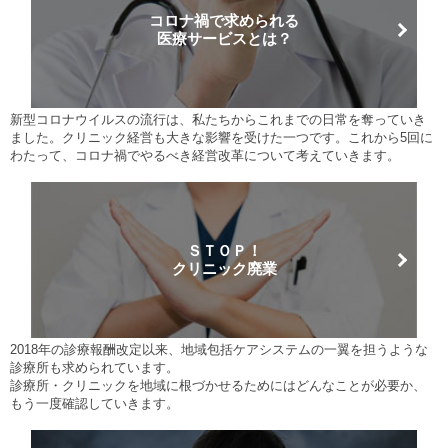
コロナ禍で求められる
医療サービスとは？
新型コロナウイルスの流行は、私たちからこれまでの日常を奪っていき
ました。クリニック経営も大きな影響を受けた一つです。これから5回に
わたって、コロナ禍でやるべき経営改革について考えていきます。
ＳＴＯＰ！
クリニック廃業
2018年の診療報酬改定以来、地域包括ケアシステムの一翼を担うような
診療所も求められています。
診療所・クリニックを地域に根づかせるためにはどんなことが必要か、
もう一度確認していきます。