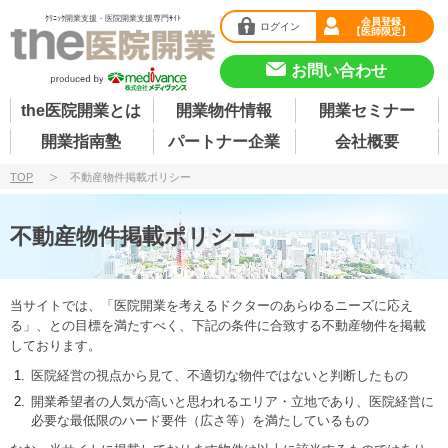
ｸﾘﾆｯｸ開業支援・医院開業支援専門ｻｲﾄ
会員登録
ログイン
【医師限定】
お問い合わせ
the医院開業とは
開業物件情報
開業セミナー
開業指南塾
パートナー企業
会社概要
TOP
不動産物件掲載ポリシー
不動産物件掲載ポリシー
当サイトでは、「医院開業を考えるドクターのあらゆるニーズに応え
る」、との目標を満たすべく、下記の条件に合致する不動産物件を掲載
しております。
医院経営の視点から見て、不適切な物件ではないと判断したもの
開業希望者の人気が高いと思われるエリア・立地であり、医院経営に
必要な最低限のハード要件（広さ等）を満たしているもの