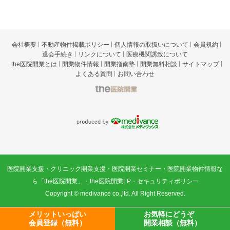
会社概要
不動産物件掲載ポリシー
個人情報の取扱いについて
会員規約
退会手続き
リンクについて
医療機関誘致について
the医院開業とは
開業物件情報
開業指南塾
開業無料相談
サイトマップ
よくある質問
お問い合わせ
t
he医院開業
p
roduced by 株式会社メディヴァン
医院開業支援・クリニック開業支援・医院開業セミナー・医院開業物件情報な
ス
ら「
the医院開業
」・
the医院開業LP
・
セキュリティポリシー
Copyright ©
medivance co.,ltd.
All Right Reserved.
メリットいっぱい
お気軽にどうぞ
会員登録（無料）
開業相談（無料）