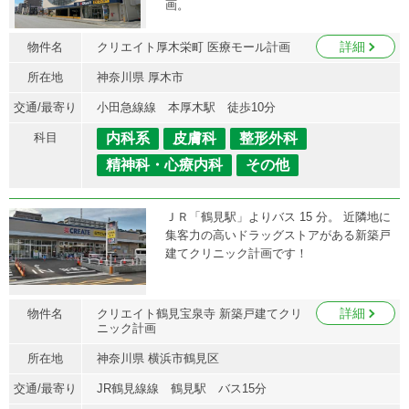
画。
詳細
物件名
クリエイト厚木栄町 医療モール計画
所在地
神奈川県 厚木市
交通/最寄り
小田急線線 本厚木駅 徒歩10分
科目
内科系
皮膚科
整形外科
精神科・心療内科
その他
ＪＲ「鶴見駅」よりバス 15 分。 近隣地に
集客力の高いドラッグストアがある新築戸
建てクリニック計画です！
詳細
物件名
クリエイト鶴見宝泉寺 新築戸建てクリ
ニック計画
所在地
神奈川県 横浜市鶴見区
交通/最寄り
JR鶴見線線 鶴見駅 バス15分