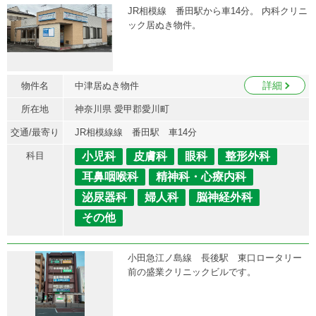
JR相模線 番田駅から車14分。 内科クリニ
ック居ぬき物件。
詳細
物件名
中津居ぬき物件
所在地
神奈川県 愛甲郡愛川町
交通/最寄り
JR相模線線 番田駅 車14分
科目
小児科
皮膚科
眼科
整形外科
耳鼻咽喉科
精神科・心療内科
泌尿器科
婦人科
脳神経外科
その他
小田急江ノ島線 長後駅 東口ロータリー
前の盛業クリニックビルです。