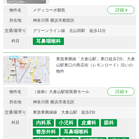
詳細
物件名
メディコーポ都筑
所在地
神奈川県 横浜市都筑区
交通/最寄り
グリーンライン線 北山田駅 徒歩11分
科目
耳鼻咽喉科
東急東横線「大倉山駅」東口徒歩2分。大倉
山駅東口の商店街（レモンロード）沿いの
物件
詳細
物件名
（仮称）大倉山駅前医療モール
所在地
神奈川県 横浜市港北区
交通/最寄り
東急東横線線 大倉山駅 徒歩2分
科目
内科系
小児科
皮膚科
眼科
整形外科
耳鼻咽喉科