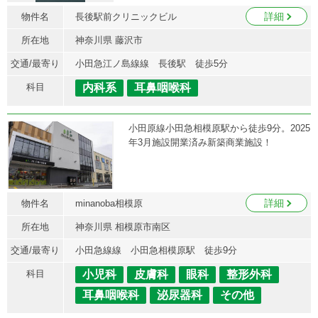
詳細
物件名
長後駅前クリニックビル
所在地
神奈川県 藤沢市
交通/最寄り
小田急江ノ島線線 長後駅 徒歩5分
科目
内科系
耳鼻咽喉科
小田原線小田急相模原駅から徒歩9分。2025
年3月施設開業済み新築商業施設！
詳細
物件名
minanoba相模原
所在地
神奈川県 相模原市南区
交通/最寄り
小田急線線 小田急相模原駅 徒歩9分
科目
小児科
皮膚科
眼科
整形外科
耳鼻咽喉科
泌尿器科
その他