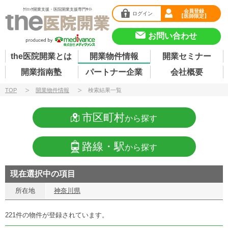
ｸﾘﾆｯｸ開業支援・医院開業支援専門ｻｲﾄ
会員登録
ログイン
【医師限定】
お問い合わせ
the医院開業とは
開業物件情報
開業セミナー
開業指南塾
パートナー企業
会社概要
TOP
開業物件情報
検索結果一覧
市区町村
から探す
路線・駅
から探す
現在選択中の項目
所在地
神奈川県
221件の物件が登録されています。