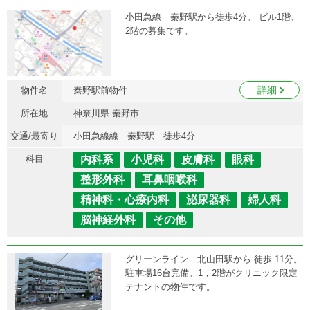
小田急線 秦野駅から徒歩4分。 ビル1階、
2階の募集です。
詳細
物件名
秦野駅前物件
所在地
神奈川県 秦野市
交通/最寄り
小田急線線 秦野駅 徒歩4分
科目
内科系
小児科
皮膚科
眼科
整形外科
耳鼻咽喉科
精神科・心療内科
泌尿器科
婦人科
脳神経外科
その他
グリーンライン 北山田駅から 徒歩 11分。
駐車場16台完備。1，2階がクリニック限定
テナントの物件です。