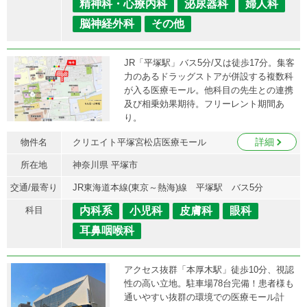
精神科・心療内科
泌尿器科
婦人科
脳神経外科
その他
JR「平塚駅」バス5分/又は徒歩17分。集客
力のあるドラッグストアが併設する複数科
が入る医療モール。他科目の先生との連携
及び相乗効果期待。フリーレント期間あ
り。
詳細
物件名
クリエイト平塚宮松店医療モール
所在地
神奈川県 平塚市
交通/最寄り
JR東海道本線(東京～熱海)線 平塚駅 バス5分
科目
内科系
小児科
皮膚科
眼科
耳鼻咽喉科
アクセス抜群「本厚木駅」徒歩10分、視認
性の高い立地。駐車場78台完備！患者様も
通いやすい抜群の環境での医療モール計