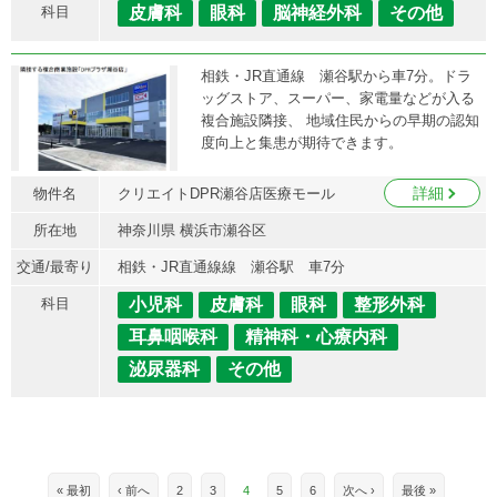
科目
皮膚科
眼科
脳神経外科
その他
相鉄・JR直通線 瀬谷駅から車7分。ドラ
ッグストア、スーパー、家電量などが入る
複合施設隣接、 地域住民からの早期の認知
度向上と集患が期待できます。
詳細
物件名
クリエイトDPR瀬谷店医療モール
所在地
神奈川県 横浜市瀬谷区
交通/最寄り
相鉄・JR直通線線 瀬谷駅 車7分
科目
小児科
皮膚科
眼科
整形外科
耳鼻咽喉科
精神科・心療内科
泌尿器科
その他
« 最初
‹ 前へ
2
3
4
5
6
次へ ›
最後 »