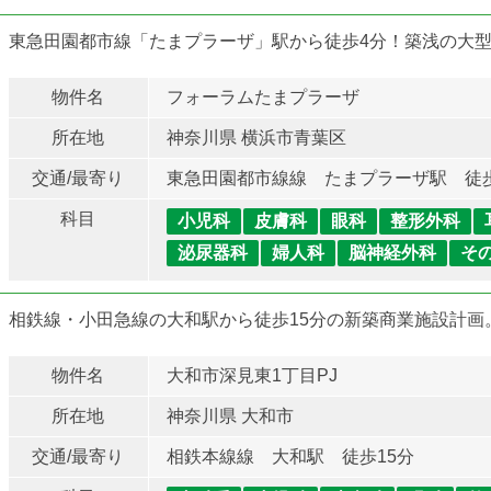
東急田園都市線「たまプラーザ」駅から徒歩4分！築浅の大型
物件名
フォーラムたまプラーザ
所在地
神奈川県 横浜市青葉区
交通/最寄り
東急田園都市線線 たまプラーザ駅 徒
科目
小児科
皮膚科
眼科
整形外科
泌尿器科
婦人科
脳神経外科
そ
相鉄線・小田急線の大和駅から徒歩15分の新築商業施設計画
物件名
大和市深見東1丁目PJ
所在地
神奈川県 大和市
交通/最寄り
相鉄本線線 大和駅 徒歩15分