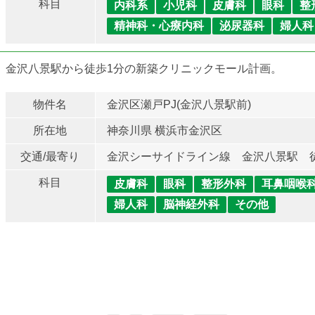
科目
内科系
小児科
皮膚科
眼科
整
精神科・心療内科
泌尿器科
婦人科
金沢八景駅から徒歩1分の新築クリニックモール計画。
物件名
金沢区瀬戸PJ(金沢八景駅前)
所在地
神奈川県 横浜市金沢区
交通/最寄り
金沢シーサイドライン線 金沢八景駅 
科目
皮膚科
眼科
整形外科
耳鼻咽喉
婦人科
脳神経外科
その他