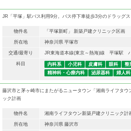
JR「平塚」駅バス利用9分。バス停下車徒歩3分のドラッグ
物件名
「平塚新町」 新築戸建クリニック区画
所在地
神奈川県 平塚市
交通/最寄り
JR東海道本線(東京～熱海)線 平塚駅 
科目
内科系
小児科
皮膚科
眼科
整
精神科・心療内科
泌尿器科
婦人科
藤沢市と茅ヶ崎市にまたがるニュータウン「湘南ライフタウ
ック計画
物件名
湘南ライフタウン新築戸建クリニック計
所在地
神奈川県 藤沢市