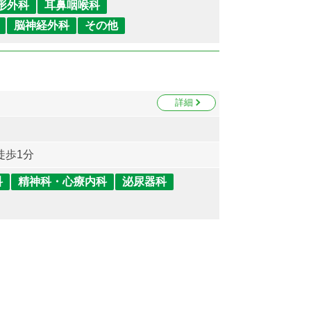
形外科
耳鼻咽喉科
脳神経外科
その他
詳細
徒歩1分
科
精神科・心療内科
泌尿器科