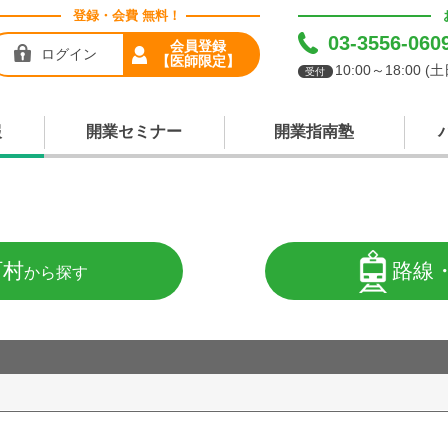
登録・会費 無料！
03-3556-060
会員登録
ログイン
【医師限定】
10:00～18:00 
受付
報
開業セミナー
開業指南塾
町村
路線
から探す