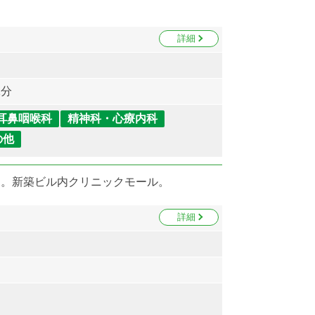
詳細
1分
耳鼻咽喉科
精神科・心療内科
の他
ア。新築ビル内クリニックモール。
詳細