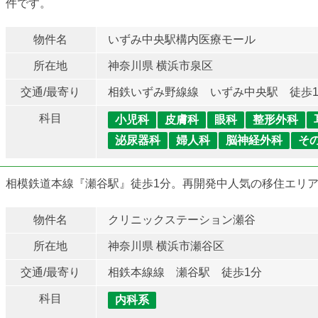
件です。
物件名
いずみ中央駅構内医療モール
所在地
神奈川県 横浜市泉区
交通/最寄り
相鉄いずみ野線線 いずみ中央駅 徒歩
科目
小児科
皮膚科
眼科
整形外科
泌尿器科
婦人科
脳神経外科
そ
相模鉄道本線『瀬谷駅』徒歩1分。再開発中人気の移住エリ
物件名
クリニックステーション瀬谷
所在地
神奈川県 横浜市瀬谷区
交通/最寄り
相鉄本線線 瀬谷駅 徒歩1分
科目
内科系