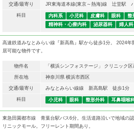
交通/最寄り
JR東海道本線(東京～熱海)線 辻堂駅 バ
科目
内科系
小児科
皮膚科
眼科
整
精神科・心療内科
泌尿器科
婦人科
高速鉄道みなとみらい線『新高島』駅から徒歩1分。 2024
居可能な物件です。
物件名
「横浜シンフォステージ」 クリニック区
所在地
神奈川県 横浜市西区
交通/最寄り
みなとみらい線線 新高島駅 徒歩1分
科目
小児科
眼科
整形外科
耳鼻咽喉
東急田園都市線 青葉台駅バス6分。生活道路沿いで地域の
リニックモール。フリーレント期間あり。