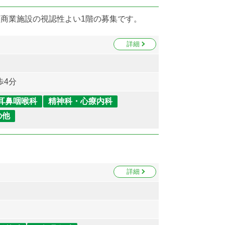
商業施設の視認性よい1階の募集です。
詳細
歩4分
耳鼻咽喉科
精神科・心療内科
の他
。
詳細