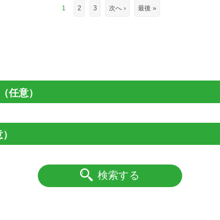
1
2
3
次へ ›
最後 »
（任意）
意）
検索する