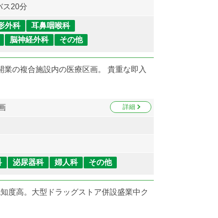
ス20分
形外科
耳鼻咽喉科
脳神経外科
その他
年開業の複合施設内の医療区画。 貴重な即入
画
詳細
科
泌尿器科
婦人科
その他
認知度高。大型ドラッグストア併設盛業中ク