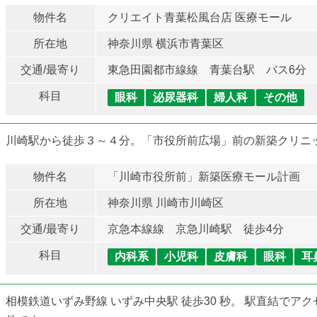
物件名
クリエイト青葉松風台店 医療モール
所在地
神奈川県 横浜市青葉区
交通/最寄り
東急田園都市線線 青葉台駅 バス6分
科目
眼科
泌尿器科
婦人科
その他
川崎駅から徒歩３～４分。「市役所前広場」前の新築クリニ
物件名
「川崎市役所前」新築医療モール計画
所在地
神奈川県 川崎市川崎区
交通/最寄り
京急本線線 京急川崎駅 徒歩4分
科目
内科系
小児科
皮膚科
眼科
耳
相模鉄道いずみ野線 いずみ中央駅 徒歩30 秒。 駅直結で