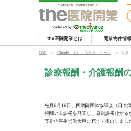
ｸﾘﾆｯｸ開業支援・医院開業支援専門ｻｲﾄ
the医院開業とは
開業物件情
TOP
Check! 気になる医療ニュース
医療ニ
診療報酬・介護報酬
先月8月18日、四病院団体協議会（日本
報酬の非課税を見直し、原則課税化する
藤勝信厚生労働大臣に宛てて提出しまし