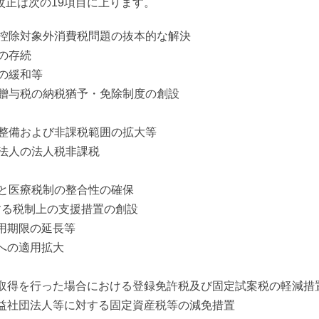
正は次の19項目に上ります。
控除対象外消費税問題の抜本的な解決
の存続
の緩和等
贈与税の納税猶予・免除制度の創設
整備および非課税範囲の拡大等
法人の法人税非課税
と医療税制の整合性の確保
関する税制上の支援措置の創設
用期限の延長等
への適用拡大
の取得を行った場合における登録免許税及び固定試案税の軽減措
公益社団法人等に対する固定資産税等の減免措置