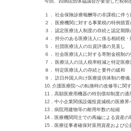
今回、四病院団体協議会が要望した税制改
１．
社会保険診療報酬等の非課税に伴う
２．
医療機関に対する事業税の特例措置
３．
認定医療法人制度の存続と認定期限
４．
持分のある医療法人に係る相続税・
５．
社団医療法人の出資評価の見直し
６．
社会医療法人に対する寄附金税制の
７．
医療法人の法人税率軽減と特定医療
８．
特定医療法人の存続と要件の緩和
９．
訪日外国人向け医療提供体制の整備
10. 介護医療院への転換時の改修等に
11．高額医療用機器の特別償却制度の適
12．中小企業関係設備投資減税の医療界
13．病院用建物等の耐用年数の短縮
14．医療機関同士での再編による資産
15．医療従事者確保対策用資産および