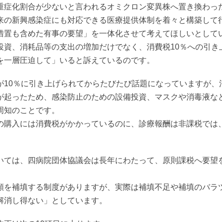
重症化割合が少ないと言われるオミクロン変異株へ置き換わっ
来の新興感染症にも対応できる医療提供体制を着々と構築して
措置も含めた有事の要望」を一体化させて考えてほしいとして
投資、消耗品等の支出の増加だけでなく、消費税10％への引き
を一層圧迫して」いると訴えているのです。
が10％に引き上げられてからたびたび話題になっていますが、
が起ったため、感染防止のための設備投資、マスクや消毒液な
周知のことです。
の購入には消費税がかかっているのに、診療報酬は非課税では
いては、四病院団体協議会は長年にわたって、原則課税へ要望
額を補填する制度がありますが、実際は補填不足や補填のバラ
解消し得ない」としています。