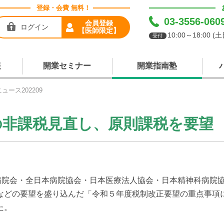
登録・会費 無料！
03-3556-060
会員登録
ログイン
【医師限定】
10:00～18:00 
受付
報
開業セミナー
開業指南塾
ュース202209
の非課税見直し、原則課税を要
病院会・全日本病院協会・日本医療法人協会・日本精神科病院
などの要望を盛り込んだ「令和５年度税制改正要望の重点事項
た。