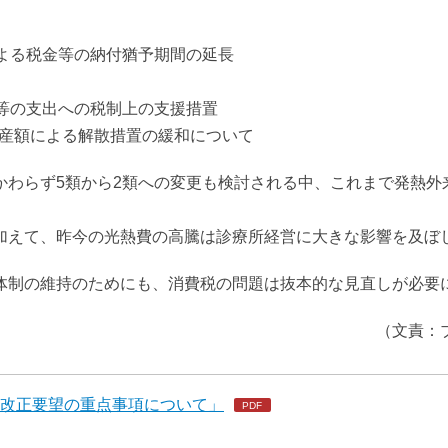
による税金等の納付猶予期間の延長
等の支出への税制上の支援措置
資産額による解散措置の緩和について
かわらず5類から2類への変更も検討される中、これまで発熱外
加えて、昨今の光熱費の高騰は診療所経営に大きな影響を及ぼ
体制の維持のためにも、消費税の問題は抜本的な見直しが必要
（文責：
年度税制改正要望の重点事項について」