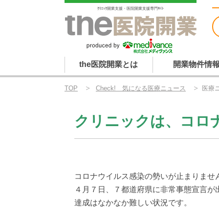
ｸﾘﾆｯｸ開業支援・医院開業支援専門ｻｲﾄ
the医院開業とは
開業物件情
TOP
Check! 気になる医療ニュース
医療ニ
クリニックは、コロ
コロナウイルス感染の勢いが止まりませ
４月７日、７都道府県に非常事態宣言が
達成はなかなか難しい状況です。