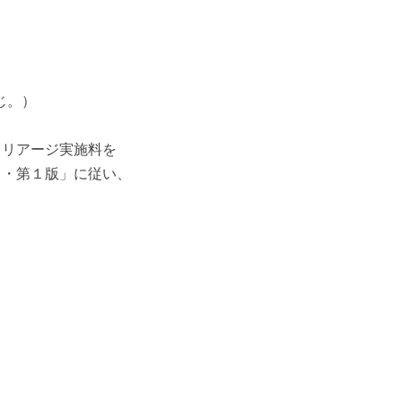
、
じ。）
内トリアージ実施料を
き・第１版」に従い、