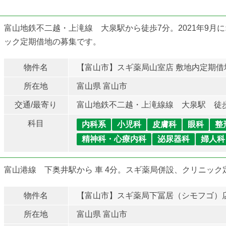
富山地鉄不二越・上滝線 大泉駅から徒歩7分。2021年9月
ック定期借地の募集です。
物件名
【富山市】スギ薬局山室店 敷地内定期借
所在地
富山県 富山市
交通/最寄り
富山地鉄不二越・上滝線線 大泉駅 徒
科目
内科系
小児科
皮膚科
眼科
整
精神科・心療内科
泌尿器科
婦人科
富山港線 下奥井駅から 車 4分。スギ薬局併設、クリニッ
物件名
【富山市】スギ薬局下冨居（シモフゴ）店
所在地
富山県 富山市