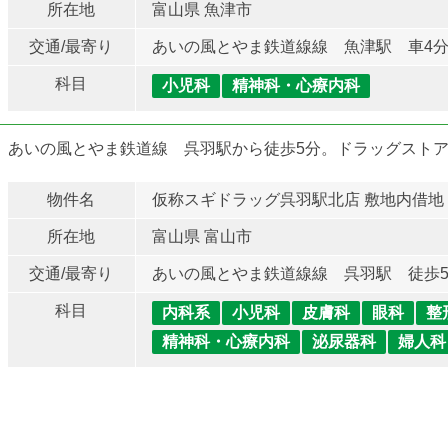
所在地
富山県 魚津市
交通/最寄り
あいの風とやま鉄道線線 魚津駅 車4
科目
小児科
精神科・心療内科
あいの風とやま鉄道線 呉羽駅から徒歩5分。ドラッグストア
物件名
仮称スギドラッグ呉羽駅北店 敷地内借地
所在地
富山県 富山市
交通/最寄り
あいの風とやま鉄道線線 呉羽駅 徒歩
科目
内科系
小児科
皮膚科
眼科
整
精神科・心療内科
泌尿器科
婦人科