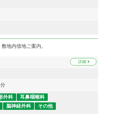
分
 敷地内借地ご案内。
詳細
5分
形外科
耳鼻咽喉科
脳神経外科
その他