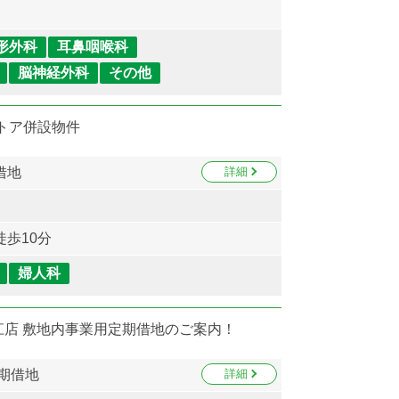
形外科
耳鼻咽喉科
脳神経外科
その他
トア併設物件
借地
詳細
歩10分
婦人科
江店 敷地内事業用定期借地のご案内！
期借地
詳細