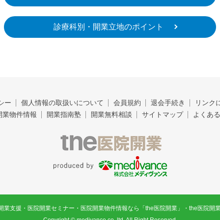
診療科別・開業立地のポイント
シー
個人情報の取扱いについて
会員規約
退会手続き
リンク
開業物件情報
開業指南塾
開業無料相談
サイトマップ
よくあ
t
he医院開業
p
roduced by 株式会社メディヴァ
ンス
開業支援・医院開業セミナー・医院開業物件情報なら「
the医院開業
」・
the医院開業
Copyright ©
medivance co.,ltd.
All Right Reserved.