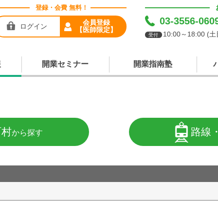
登録・会費 無料！
03-3556-060
会員登録
ログイン
【医師限定】
10:00～18:00 
受付
報
開業セミナー
開業指南塾
町村
路線
から探す