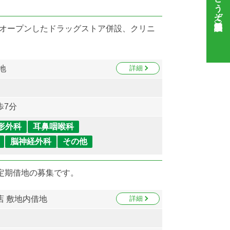
にオープンしたドラッグストア併設、クリニ
地
詳細
歩7分
形外科
耳鼻咽喉科
脳神経外科
その他
ク定期借地の募集です。
 敷地内借地
詳細