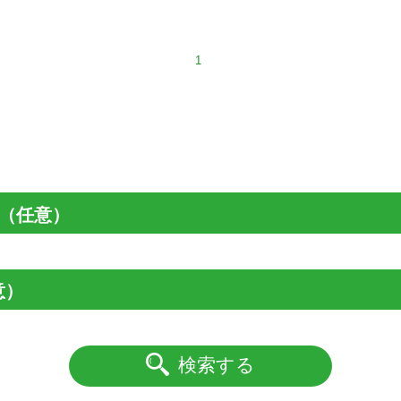
1
（任意）
意）
検索する