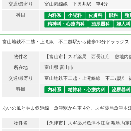
交通/最寄り
富山港線線 下奥井駅 車4分
科目
内科系
小児科
皮膚科
眼科
整
精神科・心療内科
泌尿器科
婦人科
富山地鉄不二越・上滝線 不二越駅から徒歩10分ドラッグス
物件名
【富山市】スギ薬局 西長江店 敷地内
所在地
富山県 富山市
交通/最寄り
富山地鉄不二越・上滝線線 不二越駅 徒
科目
内科系
精神科・心療内科
泌尿器科
あいの風とやま鉄道線 魚津駅から車 4分。スギ薬局魚津本
物件名
【魚津市】スギ薬局魚津本江店 敷地内定