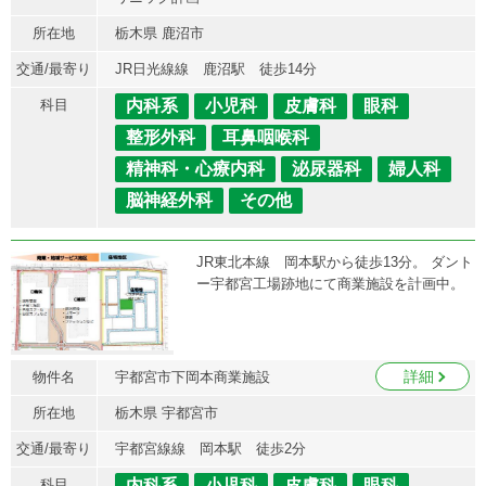
所在地
栃木県 鹿沼市
交通/最寄り
JR日光線線 鹿沼駅 徒歩14分
科目
内科系
小児科
皮膚科
眼科
整形外科
耳鼻咽喉科
精神科・心療内科
泌尿器科
婦人科
脳神経外科
その他
JR東北本線 岡本駅から徒歩13分。 ダント
ー宇都宮工場跡地にて商業施設を計画中。
詳細
物件名
宇都宮市下岡本商業施設
所在地
栃木県 宇都宮市
交通/最寄り
宇都宮線線 岡本駅 徒歩2分
科目
内科系
小児科
皮膚科
眼科