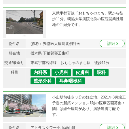
東武宇都宮線「おもちゃのまち」駅から徒
歩11分。獨協大学病院北側の医院開業性適
地のご紹介です。
詳細
物件名
(仮称）獨協医大病院北側計画
所在地
栃木県 下都賀郡壬生町
交通/最寄り
東武宇都宮線線 おもちゃのまち駅 徒歩11分
科目
内科系
小児科
皮膚科
眼科
整形外科
耳鼻咽喉科
小山駅前徒歩３分の好立地、2021年3月竣工
予定の新築マンション1階の医療区画募集！
隣には総合病院があり、病診連携可能で
す。
詳細
物件名
アトラスタワー小山城山町