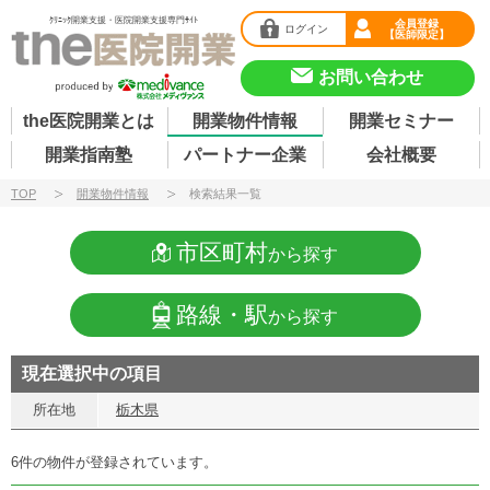
ｸﾘﾆｯｸ開業支援・医院開業支援専門ｻｲﾄ
会員登録
ログイン
【医師限定】
お問い合わせ
the医院開業とは
開業物件情報
開業セミナー
開業指南塾
パートナー企業
会社概要
TOP
開業物件情報
検索結果一覧
市区町村
から探す
路線・駅
から探す
現在選択中の項目
所在地
栃木県
6件の物件が登録されています。