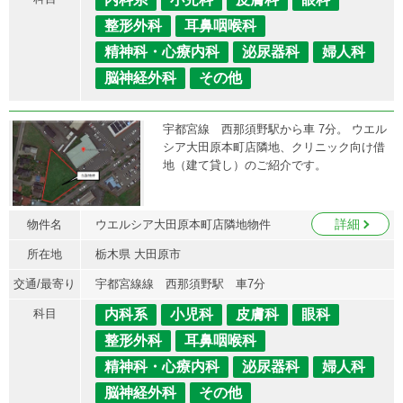
整形外科
耳鼻咽喉科
精神科・心療内科
泌尿器科
婦人科
脳神経外科
その他
宇都宮線 西那須野駅から車 7分。 ウエル
シア大田原本町店隣地、クリニック向け借
地（建て貸し）のご紹介です。
詳細
物件名
ウエルシア大田原本町店隣地物件
所在地
栃木県 大田原市
交通/最寄り
宇都宮線線 西那須野駅 車7分
科目
内科系
小児科
皮膚科
眼科
整形外科
耳鼻咽喉科
精神科・心療内科
泌尿器科
婦人科
脳神経外科
その他