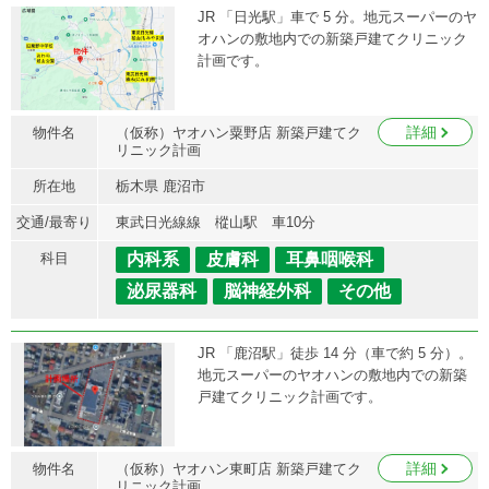
JR 「日光駅」車で 5 分。地元スーパーのヤ
オハンの敷地内での新築戸建てクリニック
計画です。
詳細
物件名
（仮称）ヤオハン粟野店 新築戸建てク
リニック計画
所在地
栃木県 鹿沼市
交通/最寄り
東武日光線線 樅山駅 車10分
科目
内科系
皮膚科
耳鼻咽喉科
泌尿器科
脳神経外科
その他
JR 「鹿沼駅」徒歩 14 分（車で約 5 分）。
地元スーパーのヤオハンの敷地内での新築
戸建てクリニック計画です。
詳細
物件名
（仮称）ヤオハン東町店 新築戸建てク
リニック計画