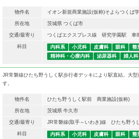
物件名
イオン新規商業施設(仮称)そよらつくば
所在地
茨城県 つくば市
交通/最寄り
つくばエクスプレス線 研究学園駅 車
科目
内科系
小児科
皮膚科
眼科
整
精神科・心療内科
泌尿器科
婦人科
JR常磐線ひたち野うしく駅歩行者デッキにより駅直結。大
す。
物件名
ひたち野うしく駅前 商業施設(仮称)
所在地
茨城県 牛久市
交通/最寄り
JR常磐線(取手～いわき)線 ひたち野う
科目
内科系
小児科
皮膚科
眼科
整