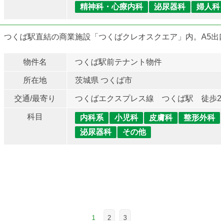
精神科・心療内科
泌尿器科
婦人科
つくば駅直結の商業施設「つくばクレオスクエア」内。A5出
物件名
つくば駅前テナント物件
所在地
茨城県 つくば市
交通/最寄り
つくばエクスプレス線 つくば駅 徒歩
科目
内科系
小児科
皮膚科
整形外科
泌尿器科
その他
1
2
3