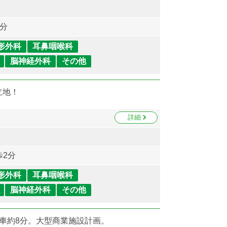
5分
形外科
耳鼻咽喉科
脳神経外科
その他
立地！
詳細
歩2分
形外科
耳鼻咽喉科
脳神経外科
その他
㎞車約8分。大型商業施設計画。