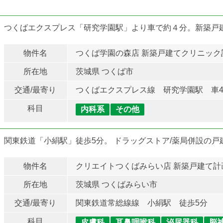
つくばエクスプレス「研究学園駅」より車で約４分。新築戸
物件名
つくば学園の森店 新築戸建てクリニック
所在地
茨城県 つくば市
交通/最寄り
つくばエクスプレス線 研究学園駅 車
科目
内科系
その他
関東鉄道「小絹駅」徒歩5分。 ドラッグストア/薬局併設の
物件名
クリエイトつくばみらい店 新築戸建て計
所在地
茨城県 つくばみらい市
交通/最寄り
関東鉄道常総線線 小絹駅 徒歩5分
科目
皮膚科
耳鼻咽喉科
泌尿器科
脳