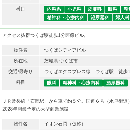
科目
内科系
小児科
皮膚科
眼科
整
精神科・心療内科
泌尿器科
婦人科
アクセス抜群つくば駅徒歩1分医療ビル。
物件名
つくばシティアビル
所在地
茨城県 つくば市
交通/最寄り
つくばエクスプレス線 つくば駅 徒歩
科目
眼科
精神科・心療内科
泌尿器科
ＪＲ常磐線「石岡駅」から車で約５分。国道６号（水戸街道
2028年開業予定の大型商業施設。
物件名
イオン石岡（仮称）