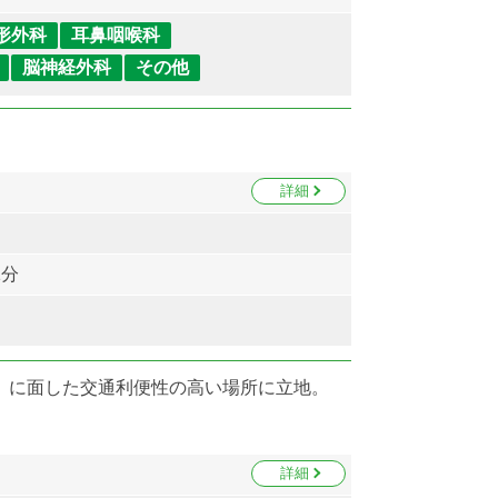
形外科
耳鼻咽喉科
脳神経外科
その他
詳細
1分
）に面した交通利便性の高い場所に立地。
詳細