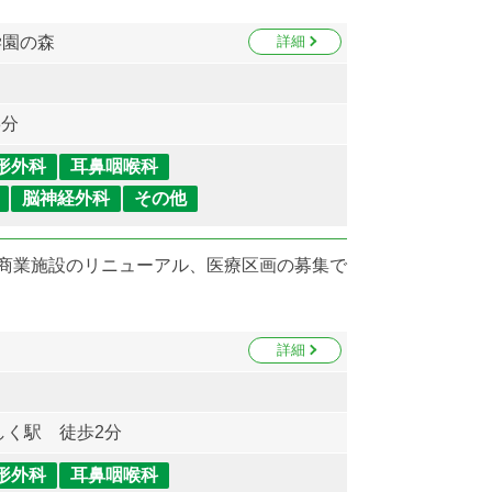
学園の森
詳細
8分
形外科
耳鼻咽喉科
脳神経外科
その他
型商業施設のリニューアル、医療区画の募集で
詳細
しく駅 徒歩2分
形外科
耳鼻咽喉科