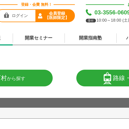
登録・会費 無料！
03-3556-060
会員登録
ログイン
【医師限定】
10:00～18:00 
受付
報
開業セミナー
開業指南塾
町村
路線
から探す