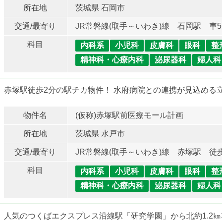
所在地
茨城県 石岡市
交通/最寄り
JR常磐線(取手～いわき)線 石岡駅 車
科目
内科系
小児科
皮膚科
眼科
整
精神科・心療内科
泌尿器科
婦人科
赤塚駅徒歩2分の駅チカ物件！ 水府病院との連携が見込める
物件名
(仮称)赤塚駅前医療モール計画
所在地
茨城県 水戸市
交通/最寄り
JR常磐線(取手～いわき)線 赤塚駅 徒
科目
内科系
小児科
皮膚科
眼科
整
精神科・心療内科
泌尿器科
婦人科
人気のつくばエクスプレス沿線駅「研究学園」から北約1.2