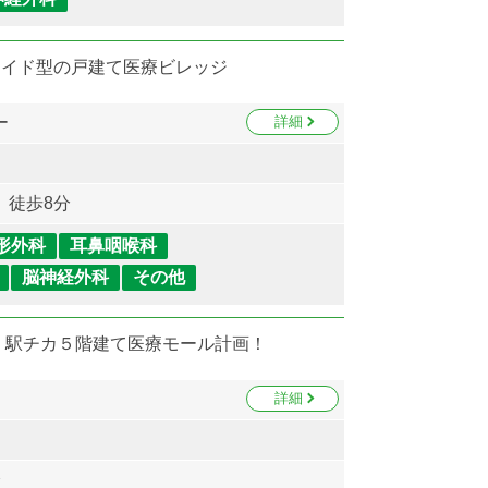
メイド型の戸建て医療ビレッジ
ー
詳細
 徒歩8分
形外科
耳鼻咽喉科
脳神経外科
その他
 駅チカ５階建て医療モール計画！
詳細
分