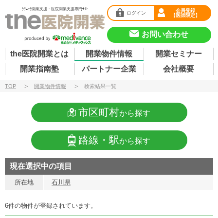
ｸﾘﾆｯｸ開業支援・医院開業支援専門ｻｲﾄ
会員登録
ログイン
【医師限定】
お問い合わせ
the医院開業とは
開業物件情報
開業セミナー
開業指南塾
パートナー企業
会社概要
TOP
開業物件情報
検索結果一覧
市区町村
から探す
路線・駅
から探す
現在選択中の項目
所在地
石川県
6件の物件が登録されています。