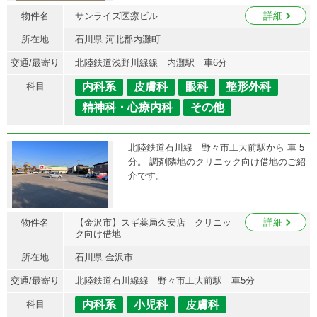
詳細
物件名
サンライズ医療ビル
所在地
石川県 河北郡内灘町
交通/最寄り
北陸鉄道浅野川線線 内灘駅 車6分
科目
内科系
皮膚科
眼科
整形外科
精神科・心療内科
その他
北陸鉄道石川線 野々市工大前駅から 車 5
分。 調剤隣地のクリニック向け借地のご紹
介です。
詳細
物件名
【金沢市】スギ薬局久安店 クリニッ
ク向け借地
所在地
石川県 金沢市
交通/最寄り
北陸鉄道石川線線 野々市工大前駅 車5分
科目
内科系
小児科
皮膚科