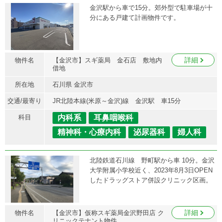
金沢駅から車で15分。郊外型で駐車場が十
分にある戸建て計画物件です。
詳細
物件名
【金沢市】スギ薬局 金石店 敷地内
借地
所在地
石川県 金沢市
交通/最寄り
JR北陸本線(米原～金沢)線 金沢駅 車15分
科目
内科系
耳鼻咽喉科
精神科・心療内科
泌尿器科
婦人科
北陸鉄道石川線 野町駅から車 10分。金沢
大学附属小学校近く、2023年8月3日OPEN
したドラッグストア併設クリニック区画。
詳細
物件名
【金沢市】仮称スギ薬局金沢野田店 ク
リニックテナント物件