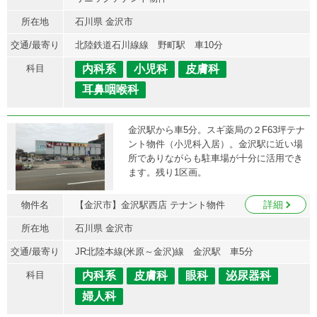
所在地
石川県 金沢市
交通/最寄り
北陸鉄道石川線線 野町駅 車10分
科目
内科系
小児科
皮膚科
耳鼻咽喉科
金沢駅から車5分。スギ薬局の２F63坪テナ
ント物件（小児科入居）。金沢駅に近い場
所でありながらも駐車場が十分に活用でき
ます。残り1区画。
詳細
物件名
【金沢市】金沢駅西店 テナント物件
所在地
石川県 金沢市
交通/最寄り
JR北陸本線(米原～金沢)線 金沢駅 車5分
科目
内科系
皮膚科
眼科
泌尿器科
婦人科