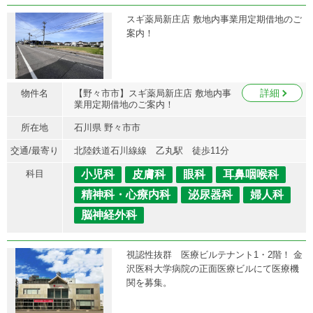
スギ薬局新庄店 敷地内事業用定期借地のご
案内！
詳細
物件名
【野々市市】スギ薬局新庄店 敷地内事
業用定期借地のご案内！
所在地
石川県 野々市市
交通/最寄り
北陸鉄道石川線線 乙丸駅 徒歩11分
科目
小児科
皮膚科
眼科
耳鼻咽喉科
精神科・心療内科
泌尿器科
婦人科
脳神経外科
視認性抜群 医療ビルテナント1・2階！ 金
沢医科大学病院の正面医療ビルにて医療機
関を募集。