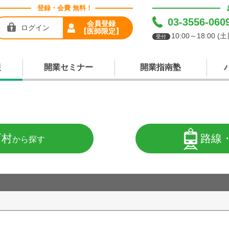
登録・会費 無料！
03-3556-060
会員登録
ログイン
【医師限定】
10:00～18:00 
受付
報
開業セミナー
開業指南塾
町村
路線
から探す