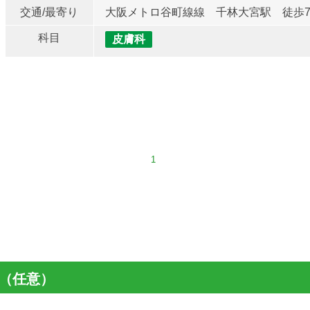
交通/最寄り
大阪メトロ谷町線線 千林大宮駅 徒歩
科目
皮膚科
1
（任意）