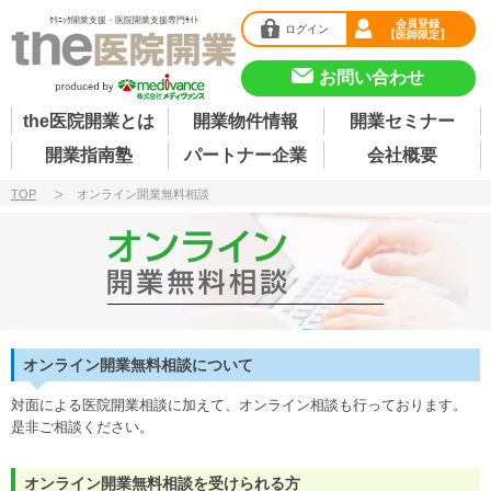
ｸﾘﾆｯｸ開業支援・医院開業支援専門ｻｲﾄ
会員登録
ログイン
【医師限定】
お問い合わせ
the医院開業とは
開業物件情報
開業セミナー
開業指南塾
パートナー企業
会社概要
TOP
オンライン開業無料相談
オンライン開業無料相談について
対面による医院開業相談に加えて、オンライン相談も行っております。
是非ご相談ください。
オンライン開業無料相談を受けられる方