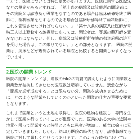
一方で、医院については特に定めがありません。医院に関する医療法
などの規定があるとすれば、「第十条の病院又は診療所の開設者は、
その病院又は診療所が医業をなすものである場合は臨床研修等終了医
師に、歯科医業をなすものである場合は臨床研修等終了歯科医師に、
これを管理させなければならない。」「第十八条の病院又は医師が常
時三人以上勤務する診療所にあっては、開設者は、専属の薬剤師を置
かなければならない。但し、病院又は診療所所在地の都道府県の許可
を受けた場合は、この限りでない。」との部分となります。 医院の開
業は、病床などが規制されている病院と比較すると開業しやすくなっ
ています。
2.医院の開業トレンド
医院の開業トレンドは、連載のFile2の前篇で説明したように開業数と
廃業数が拮抗してきたため医院数は増加していません。残念ながら
「開業が必ず成功する」とは限らない分、開業を成功させるために
は、どのような開業をしていくのかといった開業の仕方が重要な要素
となります。
これまで開業というと土地を取得し、医院の建物を建設し、専門を生
かして医業を行っていくことが重要でした。医局のある大学の近隣や
地元へ帰って開業すると時間とともに患者が増加し、経営は徐々に安
定していきました。しかし、約10万医院の時代となり、診療報酬でも
医院に対して厳しくなりつつあります。このような時代においては、