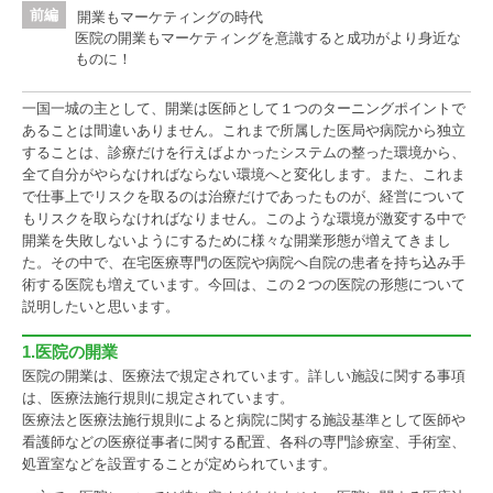
開業もマーケティングの時代
医院の開業もマーケティングを意識すると成功がより身近な
ものに！
一国一城の主として、開業は医師として１つのターニングポイントで
あることは間違いありません。これまで所属した医局や病院から独立
することは、診療だけを行えばよかったシステムの整った環境から、
全て自分がやらなければならない環境へと変化します。また、これま
で仕事上でリスクを取るのは治療だけであったものが、経営について
もリスクを取らなければなりません。このような環境が激変する中で
開業を失敗しないようにするために様々な開業形態が増えてきまし
た。その中で、在宅医療専門の医院や病院へ自院の患者を持ち込み手
術する医院も増えています。今回は、この２つの医院の形態について
説明したいと思います。
1.医院の開業
医院の開業は、医療法で規定されています。詳しい施設に関する事項
は、医療法施行規則に規定されています。
医療法と医療法施行規則によると病院に関する施設基準として医師や
看護師などの医療従事者に関する配置、各科の専門診療室、手術室、
処置室などを設置することが定められています。