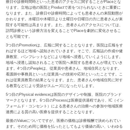
療日や診療時間時といった患者のアクセスに関することがPlaceとな
ります。立地は他の医院とProductで差をつけられないときに重要に
なります。また、診療日や診療時間によっても患者さんの来院動態が
かわります。水曜日や木曜日より土曜日や日曜日の方に患者さんが来
院する可能性は高まります。また、患者さんのアクセスについては、
訪問診療という診療方法を変えることでPlaceを劇的に変化させるこ
とも可能です。
3つ目のPromotionは、広報に関することとなります。医院は広報をす
ればするほど地域へ認知されていきます。そこで、広報誌の作成や健
康教室、パンフレットなどにより地域へ浸透していくようにします。
地域へ浸透し認知されることで医院へ来院する患者さんが増えていき
ます。4つ目のPeopleは、従業員や患者さん、地域住民となります。
看護師や事務員といった従業員への技術や応対といったことです。こ
れは従業員教育の結果となります。また、患者さんや地域住民に対す
る教育などにより受診がスムーズになったりします。
5つ目のPhysical evidenceは医院のデザインや制服、医院のブランド
マークとなります。6つ目のProcessは医療提供過程であり、IC（イン
フォームド・コンセント）による患者さんの治療への参加や地域医療
連携による質の高い医療を提供することとなります。
最後のValueについてですが、医療の価格は診療報酬で決められてい
ます。そのため同じ価格を払ったとしてもより価値の高い、いわゆる