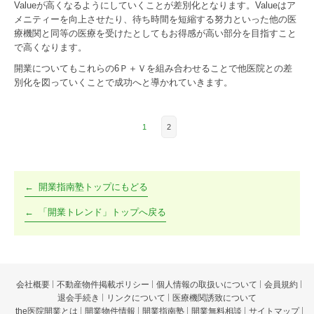
Valueが高くなるようにしていくことが差別化となります。Valueはア
メニティーを向上させたり、待ち時間を短縮する努力といった他の医
療機関と同等の医療を受けたとしてもお得感が高い部分を目指すこと
で高くなります。
開業についてもこれらの6Ｐ＋Ｖを組み合わせることで他医院との差
別化を図っていくことで成功へと導かれていきます。
1
2
開業指南塾トップにもどる
「開業トレンド」トップへ戻る
会社概要
不動産物件掲載ポリシー
個人情報の取扱いについて
会員規約
退会手続き
リンクについて
医療機関誘致について
the医院開業とは
開業物件情報
開業指南塾
開業無料相談
サイトマップ