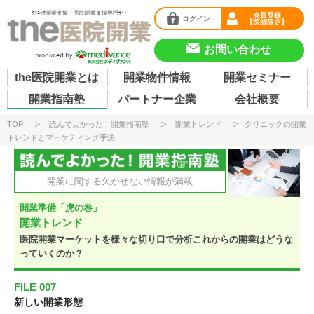
ｸﾘﾆｯｸ開業支援・医院開業支援専門ｻｲﾄ
会員登録
ログイン
【医師限定】
お問い合わせ
the医院開業とは
開業物件情報
開業セミナー
開業指南塾
パートナー企業
会社概要
TOP
読んでよかった！開業指南塾
開業トレンド
クリニックの開業
トレンドとマーケティング手法
読んでよかった！ 開
開業に関する欠かせない情報が満載
開業準備「虎の巻」
開業トレンド
医院開業マーケットを様々な切り口で分析
これからの開業はどうな
っていくのか？
FILE 007
新しい開業形態