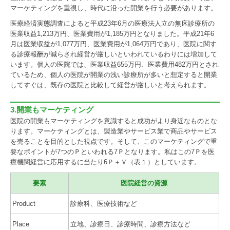
マーケティングを重視し、時代に沿った開業を行う必要があります。
医療経済実態調査によると平成23年6月の医療法人立の無床診療所の
医業収益1,213万円、医業費用が1,185万円となりました。平成21年6
月は医業収益が1,077万円、医業費用が1,064万円であり、医院に関す
る診療報酬が減らされ経営が厳しいといわれているわりには増加して
います。個人の医院では、医業収益655万円、医業費用482万円とされ
ているため、個人の医院が開業の浅い診療所が多いと想定すると開業
してすぐは、既存の医院と比較して経営が厳しいと考えられます。
3.開業もマーケティング
医院の開業もマーケティングを意識すると成功がより身近なものとな
ります。マーケティングとは、製造業やサービス業で商品やサービス
を売ることを目的とした視点です。そして、このマーケティングで重
要なポイントが7つのＰといわれる7Ｐとなります。私はこの7Ｐを医
療機関経営に応用するに当たり6Ｐ＋Ｖ（表１）としています。
要素
医院経営の資源
Product
診療科、医療技術など
Place
立地、診療日、診療時間、診療方法など