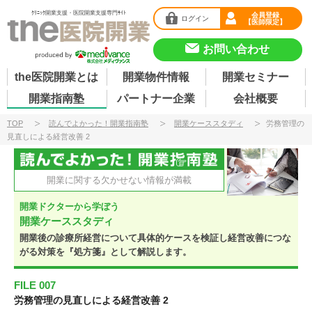
ｸﾘﾆｯｸ開業支援・医院開業支援専門ｻｲﾄ
会員登録
ログイン
【医師限定】
お問い合わせ
the医院開業とは
開業物件情報
開業セミナー
開業指南塾
パートナー企業
会社概要
TOP
読んでよかった！開業指南塾
開業ケーススタディ
労務管理の
見直しによる経営改善 2
読んでよかった！ 開
開業に関する欠かせない情報が満載
開業ドクターから学ぼう
開業ケーススタディ
開業後の診療所経営について具体的ケースを検証し
経営改善につな
がる対策を『処方箋』として解説します。
FILE 007
労務管理の見直しによる経営改善 2