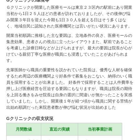
Gクリニックの環境等
Ｇクリニックが開業した医療モールは東京２３区内の駅前にあり開業
当初から1日２５人ほどの患者が訪れておりましたが、その後伸び悩
み開業３年目を迎えた今期も1日３０人を超える日はそう多くはな
く、地域住民に認知された医療機関とは言いがたい状況にあります。
開業当初順調に推移した主な要因は、立地条件の良さ、医療モールの
集患効果、患者さんの視点に立ったレイアウトまた、駅前であること
を考慮した診療日時などが上げられますが、最大の要因は院長が心が
けている親切丁寧な医療が職員にも浸透していたことがあげられま
す。
先輩医師から職員の重要性を説かれていた院長は、優秀な人材を確保
するため周辺の医療機関より好条件で募集をおこない、納得のいく職
員を採用することが出来ました。 好条件で採用することは人件費率を
押し上げ医療経営を圧迫する要因にもなりますが、職員は院長の期待
を上回る働きをみせ院長は自身の選択に間違いが無かったことを実感
していました。しかし、開業後１年が経つ頃から職員に関する苦情が
出始め順調だった来院患者数が伸び悩む状況が出始めました
Gクリニックの収支状況
月間数値
直近の実績
当初事業計画