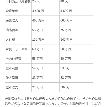
一日あたり患者数
25 人
40 人
診療単価
4,400 円
4,600 円
医業収入
460 万円
660 万円
薬品費等
55 万円
75 万円
人件費
138 万円
140 万円
家賃・リース料
60 万円
60 万円
その他経費
58 万円
50 万円
差引利益
54 万円
335 万円
借入返済
33 万円
33 万円
差引収支
21 万円
302 万円
医業収益を上げるために優秀な人材の確保は必須です。そのために職
員をどのような労働条件で雇ったらいいのか、開院時間や休日はどの