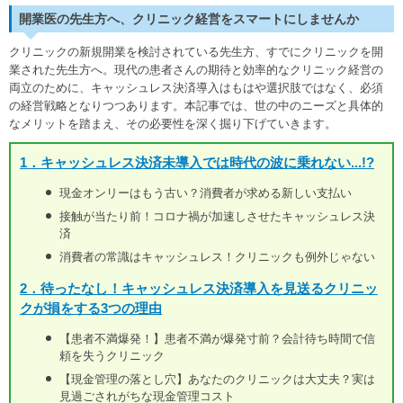
開業医の先生方へ、クリニック経営をスマートにしませんか
クリニックの新規開業を検討されている先生方、すでにクリニックを開
業された先生方へ。現代の患者さんの期待と効率的なクリニック経営の
両立のために、キャッシュレス決済導入はもはや選択肢ではなく、必須
の経営戦略となりつつあります。本記事では、世の中のニーズと具体的
なメリットを踏まえ、その必要性を深く掘り下げていきます。
1．キャッシュレス決済未導入では時代の波に乗れない...!?
現金オンリーはもう古い？消費者が求める新しい支払い
接触が当たり前！コロナ禍が加速しさせたキャッシュレス決
済
消費者の常識はキャッシュレス！クリニックも例外じゃない
2．待ったなし！キャッシュレス決済導入を見送るクリニッ
クが損をする3つの理由
【患者不満爆発！】患者不満が爆発寸前？会計待ち時間で信
頼を失うクリニック
【現金管理の落とし穴】あなたのクリニックは大丈夫？実は
見過ごされがちな現金管理コスト