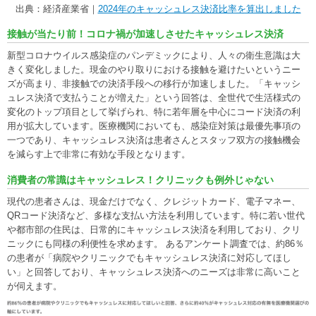
出典：経済産業省｜
2024年のキャッシュレス決済比率を算出しました
接触が当たり前！コロナ禍が加速しさせたキャッシュレス決済
新型コロナウイルス感染症のパンデミックにより、人々の衛生意識は大
きく変化しました。現金のやり取りにおける接触を避けたいというニー
ズが高まり、非接触での決済手段への移行が加速しました。「キャッシ
ュレス決済で支払うことが増えた」という回答は、全世代で生活様式の
変化のトップ項目として挙げられ、特に若年層を中心にコード決済の利
用が拡大しています。医療機関においても、感染症対策は最優先事項の
一つであり、キャッシュレス決済は患者さんとスタッフ双方の接触機会
を減らす上で非常に有効な手段となります。
消費者の常識はキャッシュレス！クリニックも例外じゃない
現代の患者さんは、現金だけでなく、クレジットカード、電子マネー、
QRコード決済など、多様な支払い方法を利用しています。特に若い世代
や都市部の住民は、日常的にキャッシュレス決済を利用しており、クリ
ニックにも同様の利便性を求めます。 あるアンケート調査では、約86％
の患者が「病院やクリニックでもキャッシュレス決済に対応してほし
い」と回答しており、キャッシュレス決済へのニーズは非常に高いこと
が伺えます。