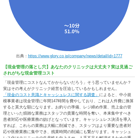
出典：
https://www.glory.co.jp/company/news/detail/id=1777
【現金管理の落とし穴】あなたのクリニックは大丈夫？実は見過ご
されがちな現金管理コスト
「現金管理にコストなんてかからないだろう」そう思っていませんか？
実はその考えがクリニック経営を圧迫しているかもしれません。
「現金のコスト意識とキャッシュレスに関する調査」
によると、中小規
模事業者は現金管理に年間147時間を費やしており、これは人件費に換算
すると莫大な額になります。お釣りの準備、レジ締め作業、売上金の管
理といった煩雑な業務はスタッフの貴重な時間を奪い、本来集中すべき
患者対応や医療業務の妨げとなっています。キャッシュレス決済を導入
すれば、これらの業務は大幅に削減でき、スタッフはより重要な患者対
応や医療業務に集中でき、残業時間の削減にも繋がります。キャッシュ
レス化はクリニックの生産性を向上させ、人手不足を解消するための重