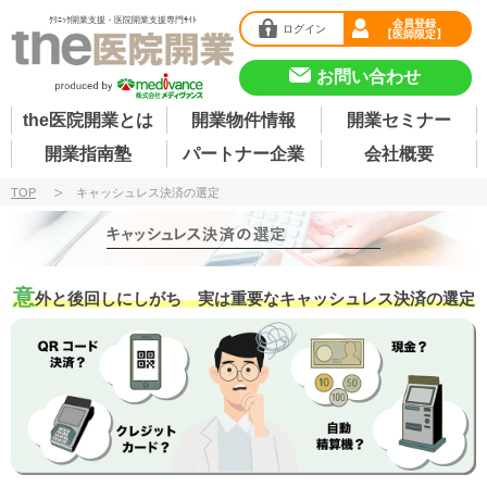
ｸﾘﾆｯｸ開業支援・医院開業支援専門ｻｲﾄ
会員登録
ログイン
【医師限定】
お問い合わせ
the医院開業とは
開業物件情報
開業セミナー
開業指南塾
パートナー企業
会社概要
TOP
キャッシュレス決済の選定
意
外と後回しにしがち 実は重要なキャッシュレス決済の選定