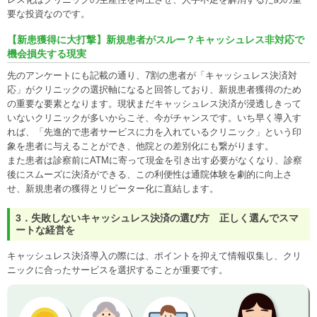
要な投資なのです。
【新患獲得に大打撃】新規患者がスルー？キャッシュレス非対応で
機会損失する現実
先のアンケートにも記載の通り、7割の患者が「キャッシュレス決済対
応」がクリニックの選択軸になると回答しており、新規患者獲得のため
の重要な要素となります。現状まだキャッシュレス決済が浸透しきって
いないクリニックが多いからこそ、今がチャンスです。いち早く導入す
れば、「先進的で患者サービスに力を入れているクリニック」という印
象を患者に与えることができ、他院との差別化にも繋がります。
また患者は診察前にATMに寄って現金を引き出す必要がなくなり、診察
後にスムーズに決済ができる、この利便性は通院体験を劇的に向上さ
せ、新規患者の獲得とリピーター化に直結します。
3．失敗しないキャッシュレス決済の選び方 正しく選んでスマ
ートな経営を
キャッシュレス決済導入の際には、ポイントを抑えて情報収集し、クリ
ニックに合ったサービスを選択することが重要です。