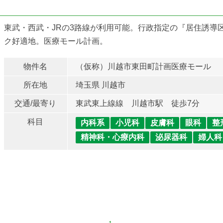
東武・西武・JRの3路線が利用可能。行政指定の『居住誘導区
ク好適地。医療モール計画。
物件名
（仮称）川越市東田町計画医療モール
所在地
埼玉県 川越市
交通/最寄り
東武東上線線 川越市駅 徒歩7分
科目
内科系
小児科
皮膚科
眼科
整
精神科・心療内科
泌尿器科
婦人科