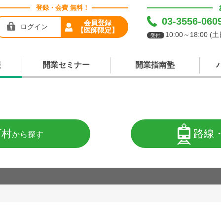
登録・会費 無料！
03-3556-060
会員登録
ログイン
【医師限定】
10:00～18:00 
受付
報
開業セミナー
開業指南塾
町村
路線
から探す