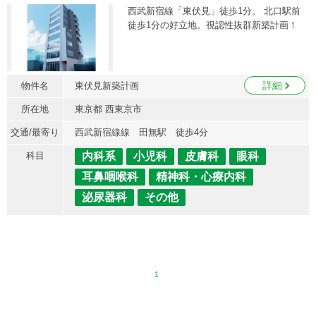
西武新宿線「東伏見」徒歩1分。 北口駅前
徒歩1分の好立地。視認性抜群新築計画！
詳細
物件名
東伏見新築計画
所在地
東京都 西東京市
交通/最寄り
西武新宿線線 田無駅 徒歩4分
科目
内科系
小児科
皮膚科
眼科
耳鼻咽喉科
精神科・心療内科
泌尿器科
その他
1