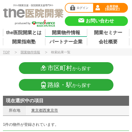
ｸﾘﾆｯｸ開業支援・医院開業支援専門ｻｲﾄ
会員登録
ログイン
【医師限定】
お問い合わせ
the医院開業とは
開業物件情報
開業セミナー
開業指南塾
パートナー企業
会社概要
TOP
開業物件情報
検索結果一覧
市区町村
から探す
路線・駅
から探す
現在選択中の項目
所在地
東京都西東京市
1件の物件が登録されています。