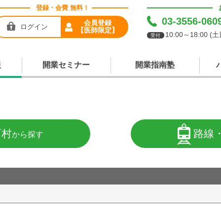
登録・会費 無料！
03-3556-060
会員登録
ログイン
【医師限定】
10:00～18:00 
受付
報
開業セミナー
開業指南塾
町村
路線
から探す