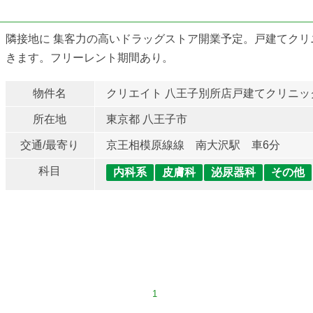
隣接地に 集客力の高いドラッグストア開業予定。戸建てク
きます。フリーレント期間あり。
物件名
クリエイト 八王子別所店戸建てクリニッ
所在地
東京都 八王子市
交通/最寄り
京王相模原線線 南大沢駅 車6分
科目
内科系
皮膚科
泌尿器科
その他
1