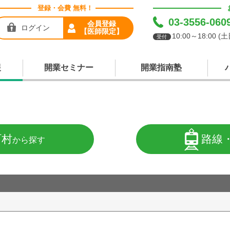
登録・会費 無料！
03-3556-060
会員登録
ログイン
【医師限定】
10:00～18:00 
受付
報
開業セミナー
開業指南塾
町村
路線
から探す