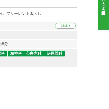
分。フリーレント3か月。
詳細
歩8分
喉科
精神科・心療内科
泌尿器科