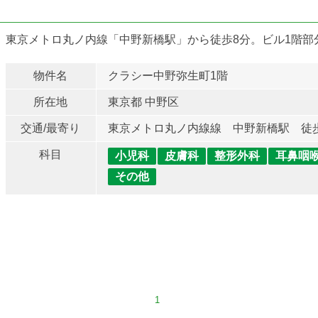
東京メトロ丸ノ内線「中野新橋駅」から徒歩8分。ビル1階部
物件名
クラシー中野弥生町1階
所在地
東京都 中野区
交通/最寄り
東京メトロ丸ノ内線線 中野新橋駅 徒
科目
小児科
皮膚科
整形外科
耳鼻咽
その他
1