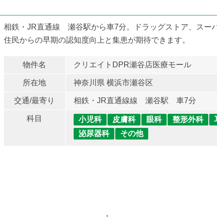
相鉄・JR直通線 瀬谷駅から車7分。ドラッグストア、スー
住民からの早期の認知度向上と集患が期待できます。
物件名
クリエイトDPR瀬谷店医療モール
所在地
神奈川県 横浜市瀬谷区
交通/最寄り
相鉄・JR直通線線 瀬谷駅 車7分
科目
小児科
皮膚科
眼科
整形外科
泌尿器科
その他