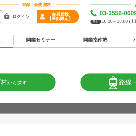
登録・会費 無料！
03-3556-060
会員登録
ログイン
【医師限定】
10:00～18:00 
受付
報
開業セミナー
開業指南塾
町村
路線
から探す