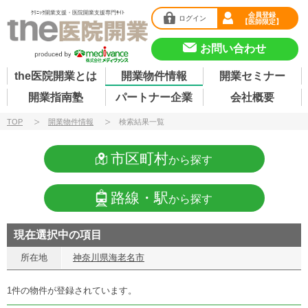
ｸﾘﾆｯｸ開業支援・医院開業支援専門ｻｲﾄ
会員登録
ログイン
【医師限定】
お問い合わせ
the医院開業とは
開業物件情報
開業セミナー
開業指南塾
パートナー企業
会社概要
TOP
開業物件情報
検索結果一覧
市区町村
から探す
路線・駅
から探す
現在選択中の項目
所在地
神奈川県海老名市
1件の物件が登録されています。