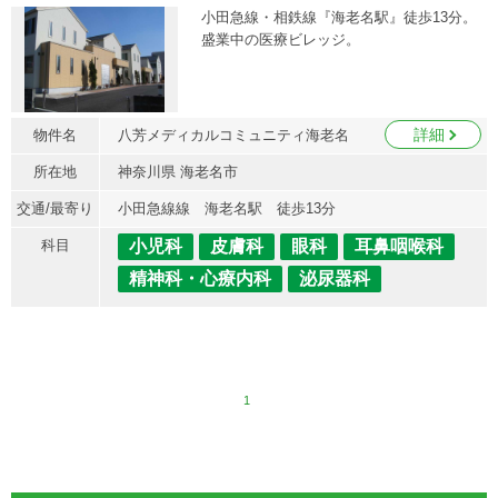
小田急線・相鉄線『海老名駅』徒歩13分。
盛業中の医療ビレッジ。
詳細
物件名
八芳メディカルコミュニティ海老名
所在地
神奈川県 海老名市
交通/最寄り
小田急線線 海老名駅 徒歩13分
科目
小児科
皮膚科
眼科
耳鼻咽喉科
精神科・心療内科
泌尿器科
1