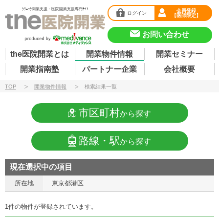
ｸﾘﾆｯｸ開業支援・医院開業支援専門ｻｲﾄ
会員登録
ログイン
【医師限定】
お問い合わせ
the医院開業とは
開業物件情報
開業セミナー
開業指南塾
パートナー企業
会社概要
TOP
開業物件情報
検索結果一覧
市区町村
から探す
路線・駅
から探す
現在選択中の項目
所在地
東京都港区
1件の物件が登録されています。