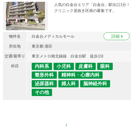
人気の白金台エリア「白金台」駅出口1分！
クリニック居抜き区画の募集です。
詳細
物件名
白金台メディカルモール
所在地
東京都 港区
交通/最寄り
東京メトロ南北線線 白金台駅 徒歩1分
科目
内科系
小児科
皮膚科
眼科
整形外科
精神科・心療内科
泌尿器科
婦人科
脳神経外科
その他
1